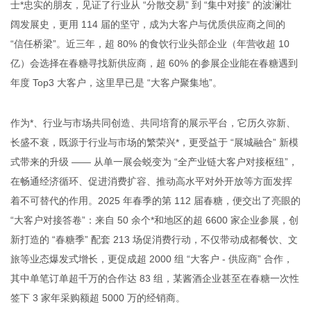
士*忠实的朋友，见证了行业从 “分散交易” 到 “集中对接” 的波澜壮
阔发展史，更用 114 届的坚守，成为大客户与优质供应商之间的
“信任桥梁”。近三年，超 80% 的食饮行业头部企业（年营收超 10
亿）会选择在春糖寻找新供应商，超 60% 的参展企业能在春糖遇到
年度 Top3 大客户，这里早已是 “大客户聚集地”。
作为*、行业与市场共同创造、共同培育的展示平台，它历久弥新、
长盛不衰，既源于行业与市场的繁荣兴*，更受益于 “展城融合” 新模
式带来的升级 —— 从单一展会蜕变为 “全产业链大客户对接枢纽”，
在畅通经济循环、促进消费扩容、推动高水平对外开放等方面发挥
着不可替代的作用。2025 年春季的第 112 届春糖，便交出了亮眼的
“大客户对接答卷”：来自 50 余个*和地区的超 6600 家企业参展，创
新打造的 “春糖季” 配套 213 场促消费行动，不仅带动成都餐饮、文
旅等业态爆发式增长，更促成超 2000 组 “大客户 - 供应商” 合作，
其中单笔订单超千万的合作达 83 组，某酱酒企业甚至在春糖一次性
签下 3 家年采购额超 5000 万的经销商。