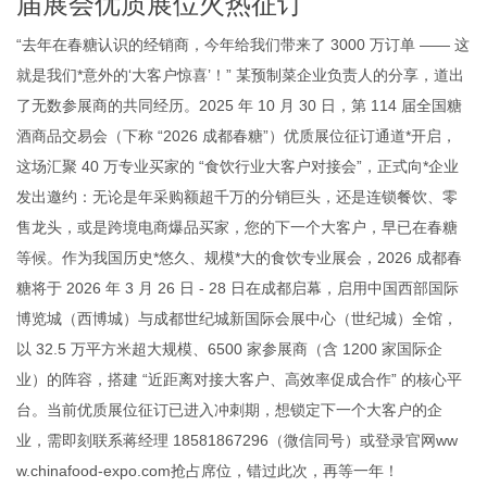
届展会优质展位火热征订
“去年在春糖认识的经销商，今年给我们带来了 3000 万订单 —— 这
就是我们*意外的‘大客户惊喜’！” 某预制菜企业负责人的分享，道出
了无数参展商的共同经历。2025 年 10 月 30 日，第 114 届全国糖
酒商品交易会（下称 “2026 成都春糖”）优质展位征订通道*开启，
这场汇聚 40 万专业买家的 “食饮行业大客户对接会”，正式向*企业
发出邀约：无论是年采购额超千万的分销巨头，还是连锁餐饮、零
售龙头，或是跨境电商爆品买家，您的下一个大客户，早已在春糖
等候。作为我国历史*悠久、规模*大的食饮专业展会，2026 成都春
糖将于 2026 年 3 月 26 日 - 28 日在成都启幕，启用中国西部国际
博览城（西博城）与成都世纪城新国际会展中心（世纪城）全馆，
以 32.5 万平方米超大规模、6500 家参展商（含 1200 家国际企
业）的阵容，搭建 “近距离对接大客户、高效率促成合作” 的核心平
台。当前优质展位征订已进入冲刺期，想锁定下一个大客户的企
业，需即刻联系蒋经理 18581867296（微信同号）或登录官网
ww
w.
china
food-
expo.
com
抢占席位，错过此次，再等一年！