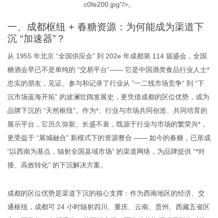
c0f
e
200.jpg"/>。
一、成都枢纽 + 春糖资源：为何能成为渠道下
沉 “加速器”？
从 1955 年北京 “全国供应会” 到 202
e
年成都第 114 届盛会，全国
糖酒会早已不是单纯的 “交易平台”—— 它是中国酒类食品行业人士*
忠实的朋友，见证、参与和记录了行业从 “一二线市场竞争” 到 “下
沉市场蓝海开拓” 的波澜壮阔发展史，更凭借成都的区位优势，成为
品牌下沉的 “天然枢纽”。作为*、行业与市场共同创造、共同培育的
展示平台，它历久弥新、长盛不衰，既源于行业与市场的繁荣兴*，
更受益于 “展城融合” 新模式下的资源整合 —— 如今的春糖，已形成
“以西南为基点，辐射全国县域市场” 的渠道网络，为品牌提供 “*对
接、高效转化” 的下沉解决方案。
成都的区位优势是渠道下沉的核心支撑：作为西南地区的经济、交
通枢纽，成都可 24 小时辐射四川、重庆、云南、贵州、西藏五省区