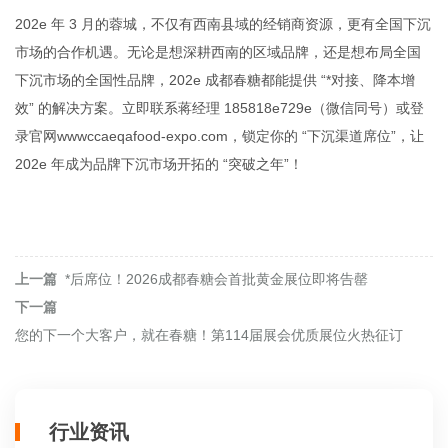
202
e
年 3 月的蓉城，不仅有西南县域的经销商资源，更有全国下沉
市场的合作机遇。无论是想深耕西南的区域品牌，还是想布局全国
下沉市场的全国性品牌，202
e
成都春糖都能提供 “*对接、降本增
效” 的解决方案。立即联系蒋经理 185818
e
729
e
（微信同号）或登
录官网
www
cca
e
q
afood
-expo.com
，锁定你的 “下沉渠道席位”，让
202
e
年成为品牌下沉市场开拓的 “突破之年”！
上一篇
*后席位！2026成都春糖会首批黄金展位即将告罄
下一篇
您的下一个大客户，就在春糖！第114届展会优质展位火热征订
行业资讯