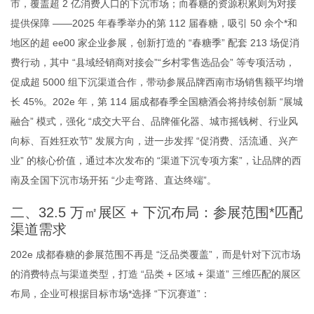
市，覆盖超 2 亿消费人口的下沉市场；而春糖的资源积累则为对接
提供保障 ——2025 年春季举办的第 112 届春糖，吸引 50 余个*和
地区的超
e
e
00 家企业参展，创新打造的 “春糖季” 配套 213 场促消
费行动，其中 “县域经销商对接会”“乡村零售选品会” 等专项活动，
促成超 5000 组下沉渠道合作，带动参展品牌西南市场销售额平均增
长 45%。202
e
年，第 114 届成都春季全国糖酒会将持续创新 “展城
融合” 模式，强化 “成交大平台、品牌催化器、城市摇钱树、行业风
向标、百姓狂欢节” 发展方向，进一步发挥 “促消费、活流通、兴产
业” 的核心价值，通过本次发布的 “渠道下沉专项方案”，让品牌的西
南及全国下沉市场开拓 “少走弯路、直达终端”。
二、32.5 万㎡展区 + 下沉布局：参展范围*匹配
渠道需求
202
e
成都春糖的参展范围不再是 “泛品类覆盖”，而是针对下沉市场
的消费特点与渠道类型，打造 “品类 + 区域 + 渠道” 三维匹配的展区
布局，企业可根据目标市场*选择 “下沉赛道”：