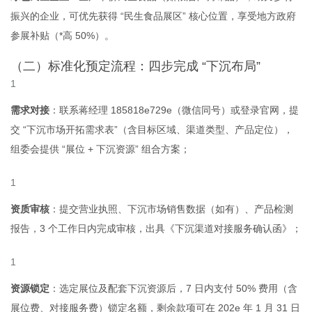
振兴的企业，可优先获得 “民生食品展区” 核心位置，享受地方政府
参展补贴（*高 50%）。
（二）标准化预定流程：四步完成 “下沉布局”
需求对接
：联系蒋经理 185818
e
729
e
（微信同号）或登录官网，提
交 “下沉市场开拓需求表”（含目标区域、渠道类型、产品定位），
组委会提供 “展位 + 下沉资源” 组合方案；
资质审核
：提交营业执照、下沉市场销售数据（如有）、产品检测
报告，3 个工作日内完成审核，出具《下沉渠道对接服务确认函》；
资源锁定
：选定展位及配套下沉资源后，7 日内支付 50% 费用（含
展位费、对接服务费）锁定名额，剩余款项可在 202
e
年 1 月 31 日