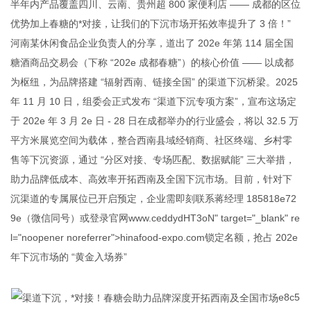
半年内产品覆盖四川、云南、贵州超 800 家便利店 —— 成都的区位
优势加上春糖的*对接，让我们的下沉市场开拓效率提升了 3 倍！”
河南某休闲食品企业负责人的分享，道出了 202
e
年第 114 届全国
糖酒商品交易会（下称 “202
e
成都春糖”）的核心价值 —— 以成都
为枢纽，为品牌搭建 “辐射西南、链接全国” 的渠道下沉桥梁。2025
年 11 月 10 日，组委会正式发布 “渠道下沉专项方案”，宣布这场定
于 202
e
年 3 月 2
e
日 - 28 日在成都举办的行业盛会，将以 32.5 万
平方米展览空间为载体，整合西南县域经销商、社区终端、乡村零
售等下沉资源，通过 “分区对接、专场匹配、数据赋能” 三大举措，
助力品牌低成本、高效率开拓西南及全国下沉市场。目前，针对下
沉渠道的专属展位已开启预定，企业需即刻联系蒋经理 185818
e
72
9
e
（微信同号）或登录官网
www.c
e
ddydHT3oN" target="_blank" re
l="noopener noreferrer">hina
food-
e
xpo.
com
锁定名额，抢占 202
e
年下沉市场的 “黄金入场券”
e8c5