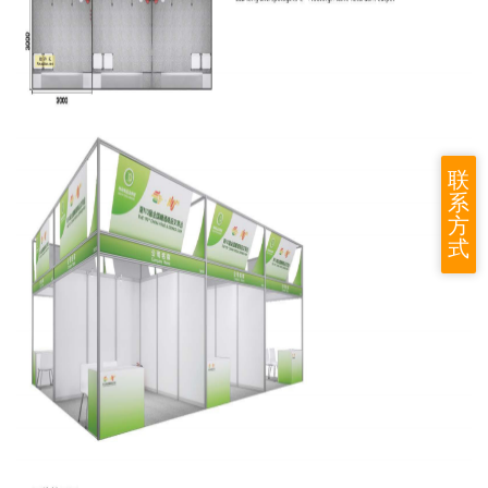
联
系
方
式