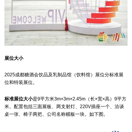
展位大小
2025成都糖酒会
饮品及乳制品馆（饮料馆）
展位分标准展
位和特装展位。
标准展位
大小
是9平方米
3m×3m×2.45m（长×宽×高）9平方
米。配置包括三面展板、两支射灯、220V插座一个、洽谈
桌一张、椅子两把、公司名称楣板一块。如下图。