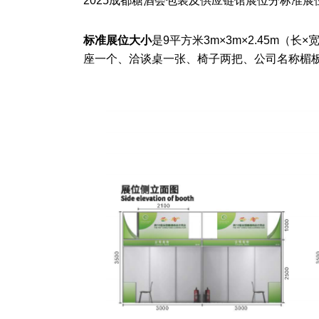
2025成都糖酒会
包装及供应链馆
展位分标准展
标准展位
大小
是9平方米
3m×3m×2.45m（
座一个、洽谈桌一张、椅子两把、公司名称楣