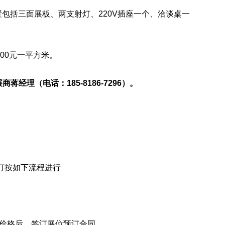
。配置包括三面展板、两支射灯、220V插座一个、洽谈桌一
2200元一平方米。
展商
蒋经理
（
电话：
185-8186-7296）。
订按如下流程进行
位价格后，签订展位预订合同。