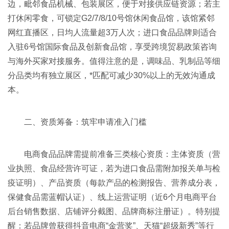
边，毗邻食品机械、包装展区，便于对接供应链资源；若主
打休闲零食，可锁定G2/7/8/10号馆休闲食品馆，该馆紧邻
网红直播区，日均人流量超3万人次；进口食品品牌则适合
入驻6号馆国际食品及创新食品馆，享受跨境贸易政策咨询
与海外买家对接服务。值得注意的是，调味品、乳制品等细
分品类均有独立展区，*匹配可减少30%以上的无效沟通成
本。
二、资质筹备：筑牢申请准入门槛
电商食品品牌需提前准备三类核心资质：主体资质（营
业执照、食品经营许可证，若为进口食品需附加报关单与检
疫证明）、产品资质（每款产品的检测报告、营养成分表，
保健食品需蓝帽认证）、线上运营证明（近6个月电商平台
后台销售数据、店铺评分截图、品牌商标注册证）。特别提
醒：若品牌曾获得抖音电商“金营奖”、天猫“超级新秀”等行