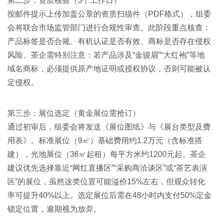
第二步：资质核验（3个工作日）
按邮件提示上传加盖公章的资质扫描件（PDF格式），组委
会将联合市场监管部门进行合规性审查。此阶段重点核查：
产品标签是否合规、有机认证是否有效、商标是否存在侵权
风险。茶企需特别注意：若产品涉及“金骏眉”“大红袍”等地
域名商标，必须提供原产地证明或授权协议，否则可能被认
定侵权
。
第三步：展位选定（黄金展位需抢订）
通过初审后，组委会将发送《展位图纸》与《展台类型及费
用表》。标准展位（9㎡）基础费用约1.2万元（含标准搭
建），光地展位（36㎡起租）每平方米约1200元起
。茶企
建议优先选择靠近“网红直播区”“采购商洽谈区”或“茶艺表演
区”的展位，虽然这类位置可能溢价15%左右，但观众转化
率可提升40%以上
。选定展位后需在48小时内支付50%定金
锁定位置，逾期视为放弃。