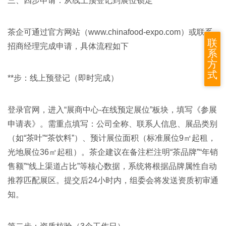
三、四步申请：从线上预登记到展位锁定
茶企可通过官方网站（
www.chinafood-expo.com）或联系
联
招商经理完成申请，具体流程如下
系
方
式
**步：线上预登记（即时完成）
登录官网，进入“展商中心-在线预定展位”板块，填写《参展
申请表》。需重点填写：公司全称、联系人信息、展品类别
（如“茶叶”“茶饮料”）、预计展位面积（标准展位9㎡起租，
光地展位36㎡起租）
。茶企建议在备注栏注明“茶品牌”“年销
售额”“线上渠道占比”等核心数据，系统将根据品牌属性自动
推荐匹配展区。提交后24小时内，组委会将发送资质初审通
知。