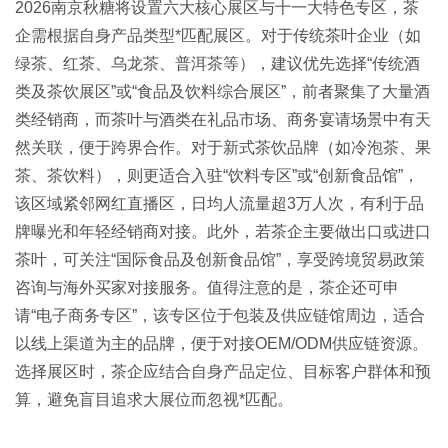
2026南京
秋糖
将设置六大核心展区与十一大特色专区，茶
企需根据自身产品类型*匹配展区
。对于传统茶叶企业（如
绿茶、红茶、乌龙茶、普洱茶等），建议优先选择“传统酒
类及茶饮展区”或“食品及饮料综合展区”，前者聚集了大量酒
类经销商，而茶叶与酒类在礼品市场、商务宴请场景中有天
然关联，便于跨界合作。对于新式茶饮品牌（如冷泡茶、果
茶、茶饮料），则更适合入驻“饮料专区”或“创新食品馆”，
该区域紧邻网红直播区，日均人流量超3万人次，有利于品
牌曝光和年轻经销商对接
。此外，若茶企主要做出口或进口
茶叶，可关注“国际食品及创新食品馆”，享受跨境贸易政策
咨询与海外买家对接服务
。值得注意的是，茶企还可申
请“电子商务专区”，该专区位于包装及供应链馆周边，适合
以线上渠道为主的品牌，便于对接OEM/ODM供应链资源
。
选择展区时，茶企应结合自身产品定位、目标客户群体和预
算，避免盲目追求大展位而忽视*匹配。