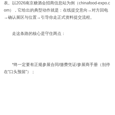
表。以
2026南京糖酒会
招商信息站为例（chinafood-expo.c
om），它给出的典型动作就是：在线提交意向→对方回电
→确认展区与位置→引导你走正式资料提交流程。
走这条路的核心是守住两点：
*终一定要有正规参展合同/缴费凭证/参展商手册（别停
在“口头预留”）；