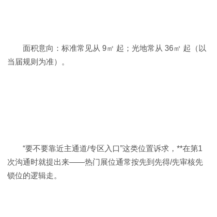
面积意向：标准常见从 9㎡ 起；光地常从 36㎡ 起（以
当届规则为准）。
“要不要靠近主通道/专区入口”这类位置诉求，**在第1
次沟通时就提出来——热门展位通常按先到先得/先审核先
锁位的逻辑走。