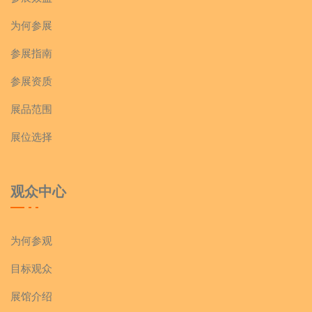
为何参展
赵县恒越食品厂
参展指南
郝美佳
参展资质
展品范围
河北顺成食品有限公司
展位选择
临沂鲜淘食品有限公司
观众中心
上海瑾诺食品有限公司
久米村
小洋酒
为何参观
目标观众
徐利虎直播间
展馆介绍