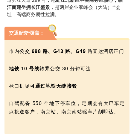
道滨江大道 299 号，
地处江北新区中央商务区核心，临
江而建坐拥长江盛景
，是两岸企业家峰会（大陆）**会
址，高端商务属性拉满。
交通配套*覆盖：
市内
公交 698 路、G43 路、G49
路直达酒店正门
地铁 10 号线
转乘公交 30 分钟可达
禄口机场
可通过地铁无缝接驳
自驾配备 550 个地下停车位，定期会有大巴车定
点接送客户，南京站、南京南站驱车片刻即达。