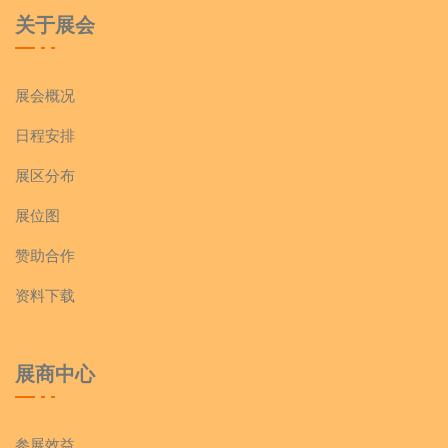
河北麦粒贝尔食品有限公司
关于展会
河北三金达食品有限公司
展会概况
日程安排
河北段氏食品有限公司
展区分布
河北扈氏食品有限公司
展位图
赞助合作
河渠饼干
资料下载
谷乐康食品
展商中心
宁晋县金来利食品厂
石家庄麦点客食品有限公司
参展效益