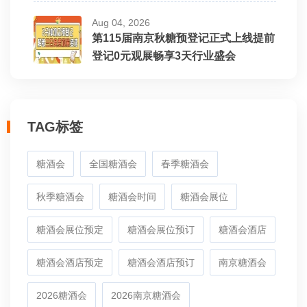
山东嘉德利食品有限公司
Aug 04, 2026
第115届南京秋糖预登记正式上线提前
登记0元观展畅享3天行业盛会
新乡市口口妙食品有限公司
山东豆多奇食品有限责任公司
TAG标签
河北好邻居食品有限公司
糖酒会
全国糖酒会
春季糖酒会
界首市刘素玲食品有限公司
秋季糖酒会
糖酒会时间
糖酒会展位
界首市暇米食品有限公司
糖酒会展位预定
糖酒会展位预订
糖酒会酒店
糖酒会酒店预定
糖酒会酒店预订
南京糖酒会
福建纳滋宝食品有限公司
2026糖酒会
2026南京糖酒会
重庆刘二嘎农业科技有限公司