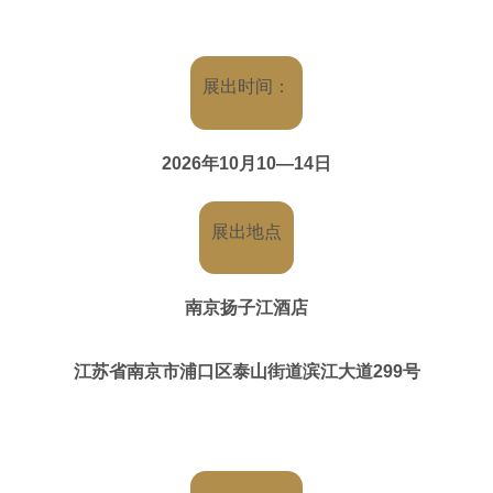
亿佰利（临沂）食品有限公司
安徽泰独特食品科技有限责任公司
展出时间：
河南余同乐实业有限公司
2026年10月10—14日
浙江乡下香食品有限公司
展出地点
山东晨朗食品有限公司
南京扬子江酒店
山西平遥兆辉食品有限公司
江苏省南京市浦口区泰山街道滨江大道299号
福建闽佳鹭食品有限公司（俏逗妈）
广东贝氏食品科技有限公司