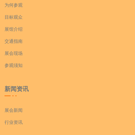
为何参观
晋江力绿食品有限公司
目标观众
格兰冠（福建）食品有限公司
展馆介绍
交通指南
河南省金米郎食品有限公司
展会现场
承德澳天山楂制品集团有限公司
参观须知
河南富源食业有限公司
新闻资讯
山东万蓉食品有限公司
展会新闻
辉县市三力食品有限公司
行业资讯
南京市海淘客食品有限责任公司