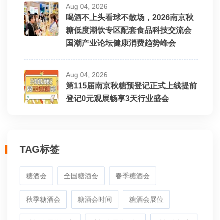
Aug 04, 2026
喝酒不上头看球不散场，2026南京秋
星福果果（成都）食品
糖低度潮饮专区配套食品科技交流会
国潮产业论坛健康消费趋势峰会
江苏优品甄选（三只松鼠）
Aug 04, 2026
重庆奇爽食品有限公司
第115届南京秋糖预登记正式上线提前
登记0元观展畅享3天行业盛会
河南甜蜜蜜蜂业
山东展腾食品有限公司
TAG标签
青州山里红食品有限公司
糖酒会
全国糖酒会
春季糖酒会
无锡远澔生物科技有限公司
秋季糖酒会
糖酒会时间
糖酒会展位