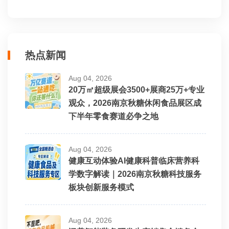
河渠饼干
谷乐康食品
热点新闻
宁晋县金来利食品厂
Aug 04, 2026
20万㎡超级展会3500+展商25万+专业
石家庄麦点客食品有限公司
观众，2026南京秋糖休闲食品展区成
下半年零食赛道必争之地
赵县恒越食品厂
Aug 04, 2026
郝美佳
健康互动体验AI健康科普临床营养科
学数字解读｜2026南京秋糖科技服务
河北顺成食品有限公司
板块创新服务模式
临沂鲜淘食品有限公司
Aug 04, 2026