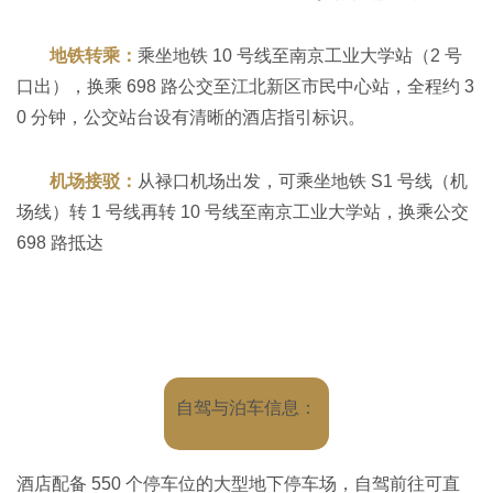
广东煌记食品有限公司
地铁转乘：
乘坐地铁 10 号线至南京工业大学站（2 号
口出），换乘 698 路公交至江北新区市民中心站，全程约 3
0 分钟，公交站台设有清晰的酒店指引标识。
云南四只猫实业有限公司
机场接驳：
从禄口机场出发，可乘坐地铁 S1 号线（机
上海沪小七食品科技有限公司
场线）转 1 号线再转 10 号线至南京工业大学站，换乘公交
698 路抵达
山东嘉德利食品有限公司
新乡市口口妙食品有限公司
山东豆多奇食品有限责任公司
自驾与泊车信息：
河北好邻居食品有限公司
酒店配备 550 个停车位的大型地下停车场，自驾前往可直