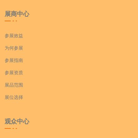
广东仟奕食品有限公司
展商中心
沧州恋上食品有限公司
参展效益
青州蜜之源食品有限公司
为何参展
临沂江泉肉制品有限公司
参展指南
参展资质
潮州市潮安区高高乐食品有限公司
展品范围
易元食品
展位选择
广东奥尔迪食品科技有限公司
观众中心
福建超友味食品科技有限公司