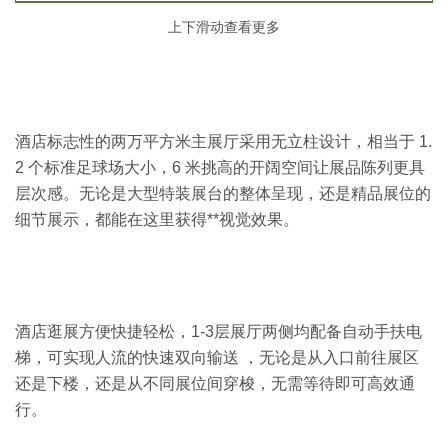
上下滑动查看更多
河南省曲大姐食品有限公司
驻马店市吉奥食品有限公司
酒店标志性的两万平方米主展厅采用无立柱设计，相当于 1.
尊海食品集团有限公司
2 个标准足球场大小，6 米挑高的开阔空间让展品陈列更具
层次感。无论是大型特装展台的整体呈现，还是精品展位的
山东越赫食品有限公司（田小花）
细节展示，都能在这里获得**视觉效果。
南通鲜派食品有限公司
酒店逛展方便快捷轻松，1-3层展厅两侧均配备自动手扶电
天津市龙康食品有限责任公司
梯，可实现人流的快速双向输送 ，无论是从入口前往展区
还是下楼，还是从不同展位间穿梭，无需等待即可高效通
新郑市玉琳食品有限公司
行。