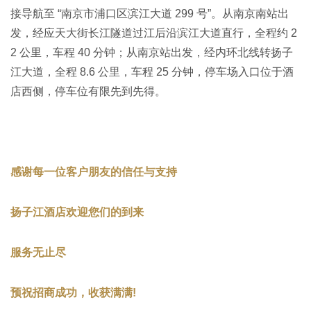
界首市刘素玲食品有限公司
接导航至 “南京市浦口区滨江大道 299 号”。从南京南站出
发，经应天大街长江隧道过江后沿滨江大道直行，全程约 2
界首市暇米食品有限公司
2 公里，车程 40 分钟；从南京站出发，经内环北线转扬子
江大道，全程 8.6 公里，车程 25 分钟，停车场入口位于酒
店西侧，停车位有限先到先得。
福建纳滋宝食品有限公司
重庆刘二嘎农业科技有限公司
感谢每一位客户朋友的信任与支持
北海益康工贸有限公司
扬子江酒店欢迎您们的到来
苗蔬蔬（光头李记食品）
服务无止尽
马家麦坊食品有限公司
预祝招商成功，收获满满!
河北麦客食品有限公司