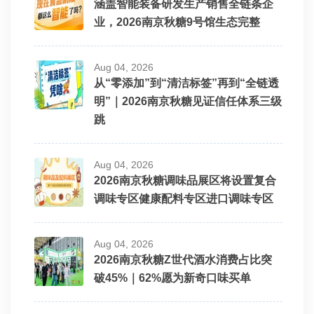
涵盖智能装备研发生产销售全链条企
上海瑾诺食品有限公司
业，2026南京秋糖9号馆生态完整
久米村
小洋酒
Aug 04, 2026
从“零添加”到“清洁标签”再到“全链透
明”｜2026南京秋糖见证信任体系三级
徐利虎直播间
跳
河北华聚食品有限公司
Aug 04, 2026
2026南京秋糖调味品展区将设置复合
临沂六食亿食品有限公司
调味专区健康配料专区进口调味专区
福建喜季食品有限公司
Aug 04, 2026
2026南京秋糖Z世代酒水消费占比突
山东益州食品有限公司
破45%｜62%愿为新奇口味买单
成都市蜜缘枣业有限公司