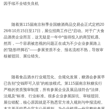
因手续不全错失良机
随着第115届南京秋季全国
糖酒商品交易会
正式定档20
26年10月15日至17日，展位招商工作已*启动。对于广大食
品酒类企业而言，这无疑是一年中*值得投入的商贸机遇。
然而，一个容易被忽视的问题正在成为不少企业参展路上
的“隐形绊脚石”——参展资质不全、报名流程不熟，导致审
核被驳回、展位错失。
随着食品酒水行业规范化、合规化发展，
糖酒会
参展早
已告别“交钱即可入驻”的粗放模式。第115届南京秋糖实行
严格的资质预审制度，所有参展企业及展品须符合*法律、
法规及*标准、行业标准。很多企业参展踩坑、审核驳回、
展位错配，核心原因就是不熟悉官方准入规则与申报流程。
本文基于组委会官方公开规则，为企业梳理一份完整的参展